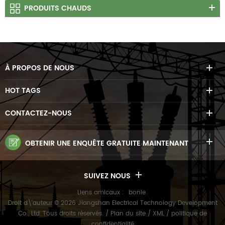
PRODUITS CHAUDS
À PROPOS DE NOUS
HOT TAGS
CONTACTEZ-NOUS
OBTENIR UNE ENQUÊTE GRATUITE MAINTENANT
SUIVEZ NOUS
Liens amicaux :
bonle
Droit d\'auteur © 2026 Jiangshan Electrical Technology Development
Co., Ltd..Tous droits réservés. /
Plan du site
/
XML
/
politique de
confidentialité